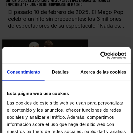
ANTONIO DÍAZ CELEBRA LOS 3 MILLONES DE ESPECTADORES DE “NADA ES
IMPOSIBLE” EN UNA NOCHE INOLVIDABLE EN MADRID
El pasado 10 de febrero de 2025, El Mago Pop
celebró un hito sin precedentes: los 3 millones
de espectadores de su espectáculo “Nada es...
Consentimiento
Detalles
Acerca de las cookies
Esta página web usa cookies
19.01.2025
ANTONIO DÍAZ, NOMBRADO ACADÉMICO DE HONOR POR LA ACADEMIA DE LAS ARTES
Las cookies de este sitio web se usan para personalizar
ESCÉNICAS DE ESPAÑA
el contenido y los anuncios, ofrecer funciones de redes
Antonio Díaz, ha sido recientemente distinguido
sociales y analizar el tráfico. Además, compartimos
como Académico de Honor por la Academia de
información sobre el uso que haga del sitio web con
las Artes Escénicas de España. Este
nuestros partners de redes sociales, publicidad y análisis