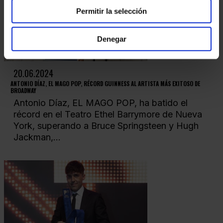
Permitir la selección
Denegar
20.06.2024
ANTONIO DÍAZ, EL MAGO POP, RÉCORD GUINNESS AL ARTISTA MÁS EXITOSO DE
BROADWAY
Antonio Díaz, EL MAGO POP, ha batido el
récord en el Teatro Ethel Barrymore de Nueva
York, superando a Bruce Springsteen y Hugh
Jackman,...