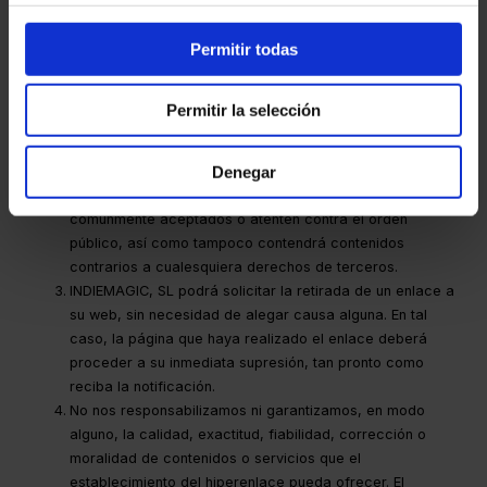
siguientes condiciones:
Permitir todas
El establecimiento del enlace no supondrá
per se
ningún
tipo de acuerdo, contrato, patrocinio ni recomendación
por parte de INDIEMAGIC, SL, de la página que realiza el
Permitir la selección
enlace.
La página web en la que se establezca el hiperenlace no
Denegar
contendrá informaciones con contenidos que sean
ilícitos, discriminatorios, contrarios a los principios éticos
comúnmente aceptados o atenten contra el orden
público, así como tampoco contendrá contenidos
contrarios a cualesquiera derechos de terceros.
INDIEMAGIC, SL podrá solicitar la retirada de un enlace a
su web, sin necesidad de alegar causa alguna. En tal
caso, la página que haya realizado el enlace deberá
proceder a su inmediata supresión, tan pronto como
reciba la notificación.
No nos responsabilizamos ni garantizamos, en modo
alguno, la calidad, exactitud, fiabilidad, corrección o
moralidad de contenidos o servicios que el
establecimiento del hiperenlace pueda ofrecer. El