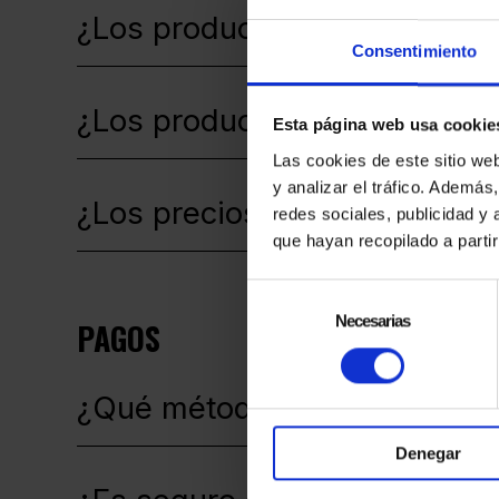
¿Los productos son oficiales
Consentimiento
¿Los productos pueden agot
Esta página web usa cookie
Las cookies de este sitio we
y analizar el tráfico. Ademá
¿Los precios pueden variar ent
redes sociales, publicidad y
que hayan recopilado a parti
Selección
de
Necesarias
PAGOS
consentimiento
¿Qué métodos de pago acep
Denegar