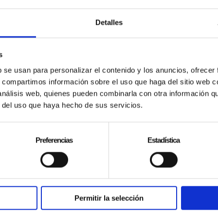
 de El Mago Pop?
Detalles
arse?
s
b se usan para personalizar el contenido y los anuncios, ofrecer
s, compartimos información sobre el uso que haga del sitio web 
re la tienda online y la tienda físi
 análisis web, quienes pueden combinarla con otra información q
r del uso que haya hecho de sus servicios.
Preferencias
Estadística
tan?
Permitir la selección