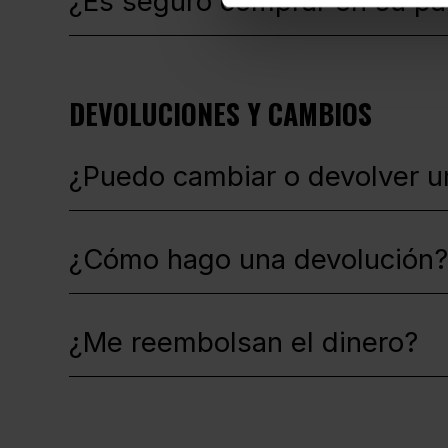
¿Es seguro comprar en su p
DEVOLUCIONES Y CAMBIOS
¿Puedo cambiar o devolver u
¿Cómo hago una devolución?
¿Me reembolsan el dinero?