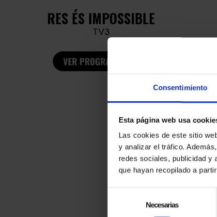
RES ÉS IMPOSSIBLE
TV3
Consentimiento
Esta página web usa cookie
Las cookies de este sitio we
y analizar el tráfico. Ademá
¿NO T
redes sociales, publicidad y
que hayan recopilado a parti
Selección
de
Necesarias
consentimiento