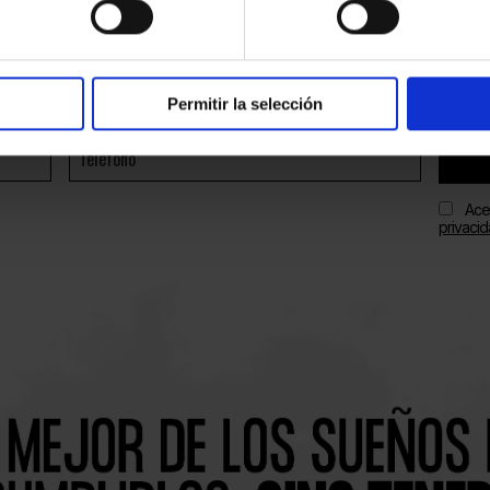
Permitir la selección
Ace
privaci