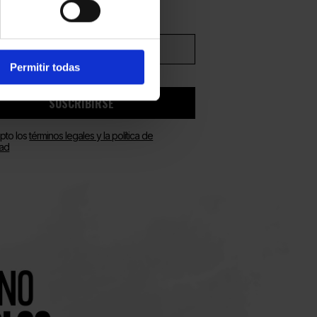
Permitir todas
SUSCRIBIRSE
pto los
términos legales y la política de
dad