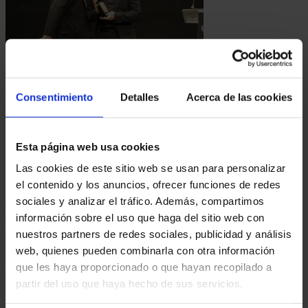
19.01.2025
ANTONIO DÍAZ, NOMBRADO ACADÉMICO DE HONOR POR LA ACADEMIA DE LAS ARTES
Consentimiento
Detalles
Acerca de las cookies
ESCÉNICAS DE ESPAÑA
Antonio Díaz, ha sido recientemente distinguido
como Académico de Honor por la Academia de
Esta página web usa cookies
las Artes Escénicas de España. Este
reconocimiento...
Las cookies de este sitio web se usan para personalizar
el contenido y los anuncios, ofrecer funciones de redes
sociales y analizar el tráfico. Además, compartimos
información sobre el uso que haga del sitio web con
nuestros partners de redes sociales, publicidad y análisis
web, quienes pueden combinarla con otra información
que les haya proporcionado o que hayan recopilado a
partir del uso que haya hecho de sus servicios.