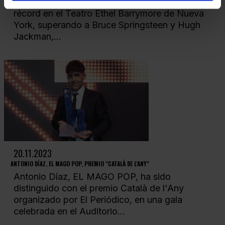
Antonio Díaz, EL MAGO POP, ha batido el
récord en el Teatro Ethel Barrymore de Nueva
York, superando a Bruce Springsteen y Hugh
Jackman,...
20.11.2023
ANTONIO DÍAZ, EL MAGO POP, PREMIO "CATALÀ DE L'ANY"
Antonio Díaz, EL MAGO POP, ha sido
distinguido con el premio Català de l'Any
organizado por El Periódico, en una gala
celebrada en el Auditorio...