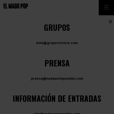
C
GRUPOS
hola@grupsvictoria.com
PRENSA
prensa@nadaesimposible.com
INFORMACIÓN DE ENTRADAS
info@nadaesimposible.com