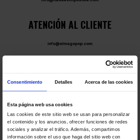
ATENCIÓN AL CLIENTE
info@elmagopop.com
Consentimiento
Detalles
Acerca de las cookies
¿NO TE QUIERES PERDER
Esta página web usa cookies
NADA?
Las cookies de este sitio web se usan para personalizar
el contenido y los anuncios, ofrecer funciones de redes
APÚNTATE A LA NEWSLETTER
sociales y analizar el tráfico. Además, compartimos
información sobre el uso que haga del sitio web con