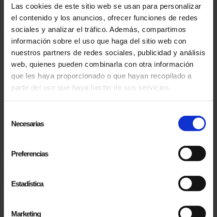
Las cookies de este sitio web se usan para personalizar
el contenido y los anuncios, ofrecer funciones de redes
sociales y analizar el tráfico. Además, compartimos
información sobre el uso que haga del sitio web con
19.01.2025
nuestros partners de redes sociales, publicidad y análisis
ANTONIO DÍAZ, NOMBRADO ACADÉMICO DE HONOR POR LA ACADEMIA DE LAS ARTES
web, quienes pueden combinarla con otra información
ESCÉNICAS DE ESPAÑA
que les haya proporcionado o que hayan recopilado a
Antonio Díaz, ha sido recientemente distinguido
como Académico de Honor por la Academia de
partir del uso que haya hecho de sus servicios.
las Artes Escénicas de España. Este
reconocimiento...
Selección
Necesarias
de
consentimiento
Preferencias
Estadística
Marketing