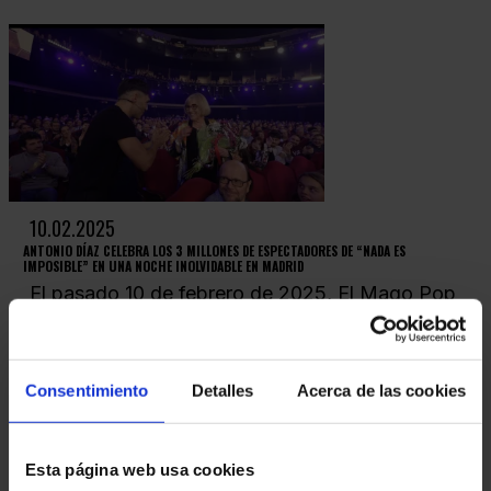
10.02.2025
ANTONIO DÍAZ CELEBRA LOS 3 MILLONES DE ESPECTADORES DE “NADA ES
IMPOSIBLE” EN UNA NOCHE INOLVIDABLE EN MADRID
El pasado 10 de febrero de 2025, El Mago Pop
celebró un hito sin precedentes: los 3 millones
de espectadores de su espectáculo “Nada es...
Consentimiento
Detalles
Acerca de las cookies
Esta página web usa cookies