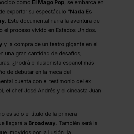
onocido como
El Mago Pop
, se embarca en
de exportar su espectáculo “
Nada Es
ay
. Este documental narra la aventura de
o el proceso vivido en Estados Unidos.
y
y la compra de un teatro gigante en el
n una gran cantidad de desafíos,
ras. ¿Podrá el ilusionista español más
ño de debutar en la meca del
ntal cuenta con el testimonio del ex
l, el chef José Andrés y el cineasta Juan
no es sólo el título de la primera
ue llegará a
Broadway
. También será la
e, movidos por la ilusión, la