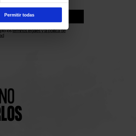
Permitir todas
SUSCRIBIRSE
pto los
términos legales y la política de
dad