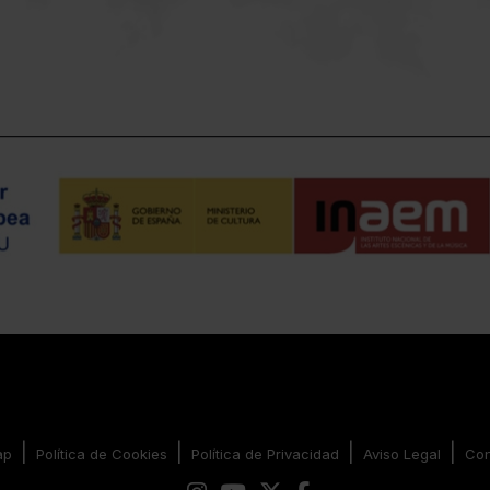
|
|
|
|
ap
Política de Cookies
Política de Privacidad
Aviso Legal
Con
Link a instagram
Link a youtube
Link a twitter
Link a facebook