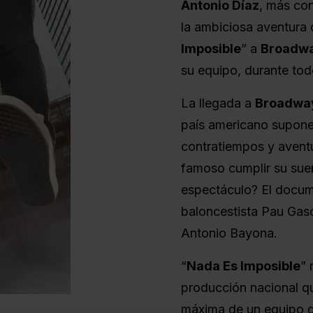
Antonio Díaz
, más c
la ambiciosa aventura 
Imposible
” a
Broadw
su equipo, durante tod
La llegada a
Broadwa
país americano supone
contratiempos y aventu
famoso cumplir su sue
espectáculo? El docume
baloncestista Pau Gaso
Antonio Bayona.
“
Nada Es Imposible
” 
producción nacional q
máxima de un equipo qu