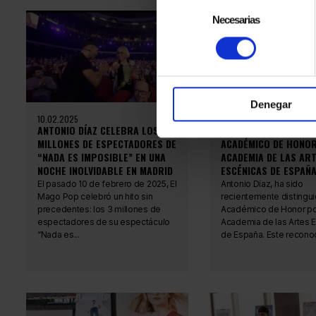
Selección
de
Necesarias
consentimiento
Denegar
10.02.2025
19.01.2025
ANTONIO DÍAZ CELEBRA LOS 3
ANTONIO DÍAZ, NOMB
MILLONES DE ESPECTADORES DE
ACADÉMICO DE HONOR
“NADA ES IMPOSIBLE” EN UNA
ACADEMIA DE LAS AR
NOCHE INOLVIDABLE EN MADRID
ESCÉNICAS DE ESPAÑ
El pasado 10 de febrero de 2025, El
Antonio Díaz, ha sido
Mago Pop celebró un hito sin
recientemente distingu
precedentes: los 3 millones de
Académico de Honor po
espectadores de su espectáculo
Academia de las Artes 
“Nada es...
de España. Este reconoc