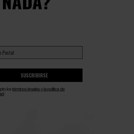
 NADA?
SUSCRIBIRSE
pto los
términos legales y la política de
dad