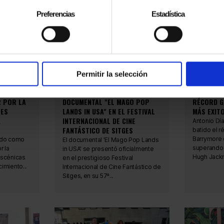
Preferencias
Estadística
Permitir la selección
06.10.2024
20.06.2024
RADO
PRESENTACIÓN DEL
ANTONIO D
 POR LA
DOCUMENTAL "EL MAGO POP
RÉCORD G
TES
LANDS IN USA" EN EL FESTIVAL
MÁS EXIT
A
INTERNACIONAL DE CINE
Antonio Dí
FANTÁSTICO DE SITGES
batido el r
Barrymore 
ido como
El documental 'El Mago Pop Lands
superando 
r la
in USA' se presentó oficialmente
Hugh Jackm
Escénicas
en el prestigioso Festival
imiento...
Internacional de Cine Fantástico de
Sitges, en su 57ª...