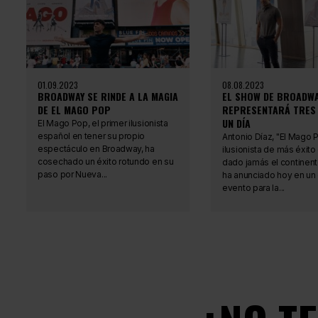
01.09.2023
08.08.2023
BROADWAY SE RINDE A LA MAGIA
EL SHOW DE BROADWA
DE EL MAGO POP
REPRESENTARÁ TRES 
UN DÍA
El Mago Pop, el primer ilusionista
español en tener su propio
Antonio Díaz, "El Mago P
espectáculo en Broadway, ha
ilusionista de más éxito
cosechado un éxito rotundo en su
dado jamás el continen
paso por Nueva...
ha anunciado hoy en un
evento para la...