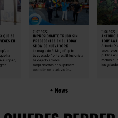
31.07.2023
11.06.2023
Y QUE SE
IMPRESIONANTE TRUCO SIN
ANTONIO D
VECES EN
PRECEDENTES EN EL TODAY
TONY AWA
SHOW DE NUEVA YORK
Antonio Dí
anoche su 
op", el
La magia de El Mago Pop ha
pública en
 que ha
traspasado fronteras. El ilusionista
menos que
te europeo,
ha dejado a todos
los galardo
 gran
boquiabiertos en su primera
aparición en la televisión...
+ News