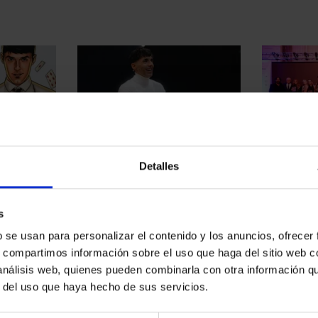
17.12.2025
05.12.2025
A MAGIA A
EL MAGO POP LIDERA UNA
EL MAGO 
Detalles
AS DE
REVOLUCIÓN CULTURAL EN
PREMIO G
BARCELONA Y EL MUNDO
ELEGANCIA
RECONOCI
z continúa
El pasado 10 de diciembre de
s
 partir de
2025, el equipo de El Mago Pop,
El pasado 
uir la caja
acompañado de grandes estrellas
el Gran Ho
b se usan para personalizar el contenido y los anuncios, ofrecer
al de El
e invitados especiales, presentó
acogió la g
s, compartimos información sobre el uso que haga del sitio web 
un acto en el...
Gentleman,
 análisis web, quienes pueden combinarla con otra información q
reconocer la
r del uso que haya hecho de sus servicios.