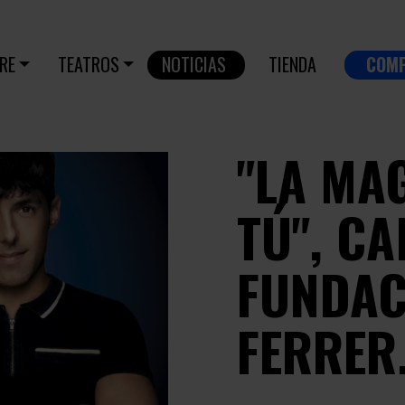
RE
TEATROS
NOTICIAS
TIENDA
COM
"LA MA
TÚ", C
FUNDAC
FERRER