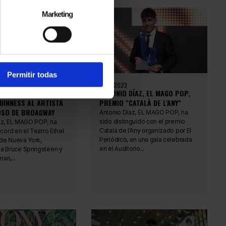
Marketing
Permitir todas
20.11.2023
ÍAZ, EL MAGO POP,
ANTONIO DÍAZ, EL MAGO POP,
UINNESS AL ARTISTA
PREMIO "CATALÀ DE L'ANY"
OSO DE BROADWAY
Antonio Díaz, EL MAGO POP, ha
sido distinguido con el premio
az, EL MAGO POP, ha
Català de l'Any organizado por El
écord en el Teatro Ethel
Periódico, en una gala celebrada
de Nueva York,
en el Auditorio...
a Bruce Springsteen y
an,...