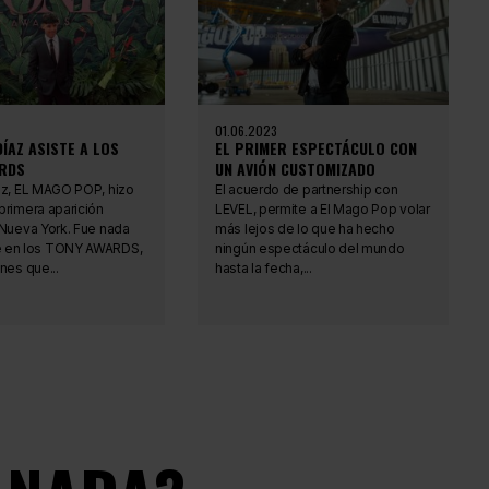
01.06.2023
ÍAZ ASISTE A LOS
EL PRIMER ESPECTÁCULO CON
RDS
UN AVIÓN CUSTOMIZADO
az, EL MAGO POP, hizo
El acuerdo de partnership con
primera aparición
LEVEL, permite a El Mago Pop volar
 Nueva York. Fue nada
más lejos de lo que ha hecho
 en los TONY AWARDS,
ningún espectáculo del mundo
nes que...
hasta la fecha,...