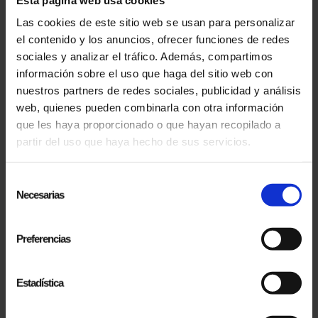
Las cookies de este sitio web se usan para personalizar
06.10.2024
el contenido y los anuncios, ofrecer funciones de redes
PRESENTACIÓN DEL DOCUMENTAL "EL MAGO POP LANDS IN USA" EN EL FESTIVAL
sociales y analizar el tráfico. Además, compartimos
INTERNACIONAL DE CINE FANTÁSTICO DE SITGES
información sobre el uso que haga del sitio web con
El documental 'El Mago Pop Lands in USA' se
nuestros partners de redes sociales, publicidad y análisis
presentó oficialmente en el prestigioso Festival
web, quienes pueden combinarla con otra información
Internacional de Cine Fantástico de Sitges, en
que les haya proporcionado o que hayan recopilado a
su 57ª...
partir del uso que haya hecho de sus servicios.
Selección
Necesarias
de
consentimiento
Preferencias
Estadística
20.06.2024
ANTONIO DÍAZ, EL MAGO POP, RÉCORD GUINNESS AL ARTISTA MÁS EXITOSO DE
BROADWAY