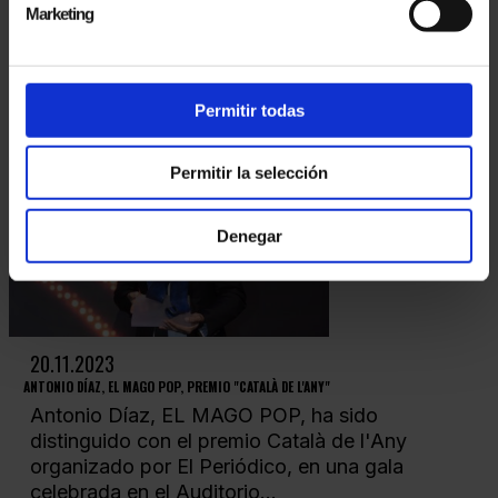
Marketing
Antonio Díaz, EL MAGO POP, ha batido el
récord en el Teatro Ethel Barrymore de Nueva
York, superando a Bruce Springsteen y Hugh
Jackman,...
Permitir todas
Permitir la selección
Denegar
20.11.2023
ANTONIO DÍAZ, EL MAGO POP, PREMIO "CATALÀ DE L'ANY"
Antonio Díaz, EL MAGO POP, ha sido
distinguido con el premio Català de l'Any
organizado por El Periódico, en una gala
celebrada en el Auditorio...