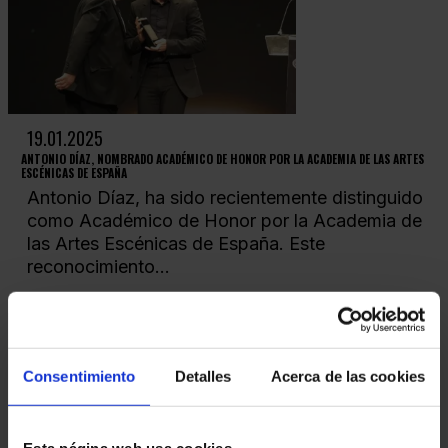
19.01.2025
ANTONIO DÍAZ, NOMBRADO ACADÉMICO DE HONOR POR LA ACADEMIA DE LAS ARTES
ESCÉNICAS DE ESPAÑA
Antonio Díaz, ha sido recientemente distinguido
como Académico de Honor por la Academia de
las Artes Escénicas de España. Este
reconocimiento...
Consentimiento
Detalles
Acerca de las cookies
Esta página web usa cookies