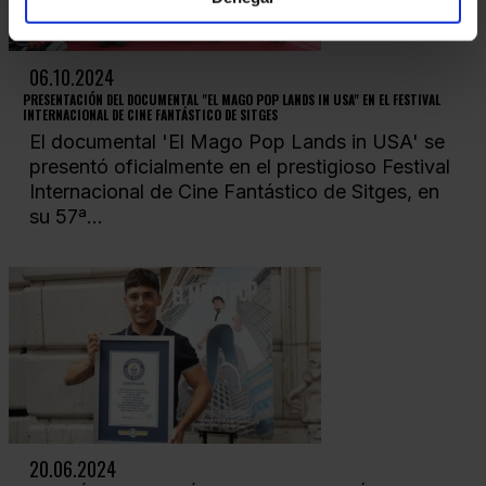
06.10.2024
PRESENTACIÓN DEL DOCUMENTAL "EL MAGO POP LANDS IN USA" EN EL FESTIVAL
INTERNACIONAL DE CINE FANTÁSTICO DE SITGES
El documental 'El Mago Pop Lands in USA' se
presentó oficialmente en el prestigioso Festival
Internacional de Cine Fantástico de Sitges, en
su 57ª...
20.06.2024