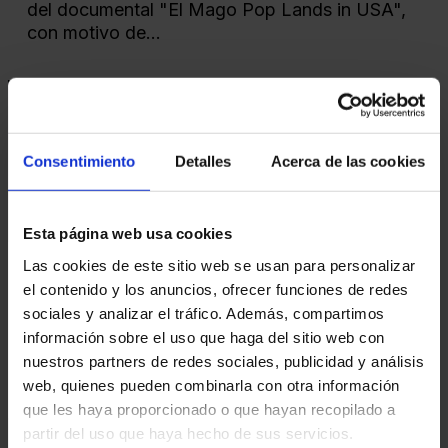
del documental "El Mago Pop Lands in USA",
con motivo de...
Consentimiento
Detalles
Acerca de las cookies
Esta página web usa cookies
10.02.2025
Las cookies de este sitio web se usan para personalizar
ANTONIO DÍAZ CELEBRA LOS 3 MILLONES DE ESPECTADORES DE “NADA ES
el contenido y los anuncios, ofrecer funciones de redes
IMPOSIBLE” EN UNA NOCHE INOLVIDABLE EN MADRID
sociales y analizar el tráfico. Además, compartimos
El pasado 10 de febrero de 2025, El Mago Pop
información sobre el uso que haga del sitio web con
celebró un hito sin precedentes: los 3 millones
nuestros partners de redes sociales, publicidad y análisis
de espectadores de su espectáculo “Nada es...
web, quienes pueden combinarla con otra información
que les haya proporcionado o que hayan recopilado a
partir del uso que haya hecho de sus servicios.