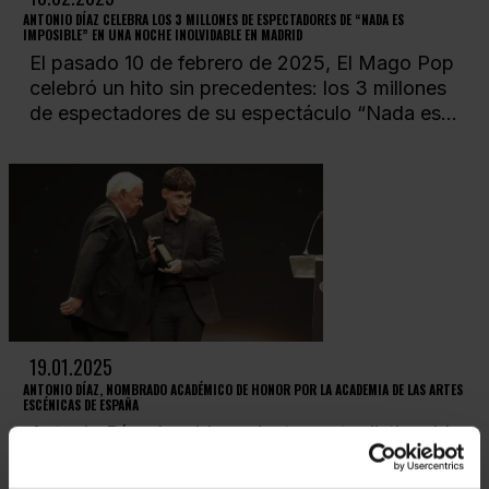
ANTONIO DÍAZ CELEBRA LOS 3 MILLONES DE ESPECTADORES DE “NADA ES
IMPOSIBLE” EN UNA NOCHE INOLVIDABLE EN MADRID
El pasado 10 de febrero de 2025, El Mago Pop
celebró un hito sin precedentes: los 3 millones
de espectadores de su espectáculo “Nada es...
19.01.2025
ANTONIO DÍAZ, NOMBRADO ACADÉMICO DE HONOR POR LA ACADEMIA DE LAS ARTES
ESCÉNICAS DE ESPAÑA
Antonio Díaz, ha sido recientemente distinguido
como Académico de Honor por la Academia de
las Artes Escénicas de España. Este