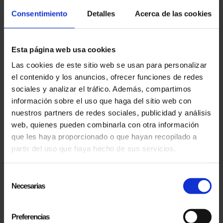
reconocimiento...
Consentimiento
Detalles
Acerca de las cookies
Esta página web usa cookies
Las cookies de este sitio web se usan para personalizar
el contenido y los anuncios, ofrecer funciones de redes
sociales y analizar el tráfico. Además, compartimos
información sobre el uso que haga del sitio web con
nuestros partners de redes sociales, publicidad y análisis
06.10.2024
web, quienes pueden combinarla con otra información
PRESENTACIÓN DEL DOCUMENTAL "EL MAGO POP LANDS IN USA" EN EL FESTIVAL
que les haya proporcionado o que hayan recopilado a
INTERNACIONAL DE CINE FANTÁSTICO DE SITGES
partir del uso que haya hecho de sus servicios.
El documental 'El Mago Pop Lands in USA' se
presentó oficialmente en el prestigioso Festival
Selección
Internacional de Cine Fantástico de Sitges, en
Necesarias
de
su 57ª...
consentimiento
Preferencias