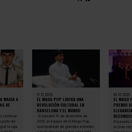
17.12.2025
05.12.2025
A MAGIA A
EL MAGO POP LIDERA UNA
EL MAGO 
AS DE
REVOLUCIÓN CULTURAL EN
PREMIO G
BARCELONA Y EL MUNDO
ELEGANCIA
RECONOCI
z continúa
El pasado 10 de diciembre de
 partir de
2025, el equipo de El Mago Pop,
El pasado 
uir la caja
acompañado de grandes estrellas
el Gran Ho
al de El
e invitados especiales, presentó