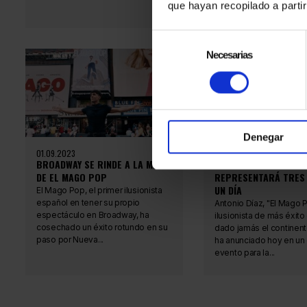
que hayan recopilado a parti
Selección
de
Necesarias
consentimiento
Denegar
01.09.2023
08.08.2023
BROADWAY SE RINDE A LA MAGIA
EL SHOW DE BROADWA
DE EL MAGO POP
REPRESENTARÁ TRES 
UN DÍA
El Mago Pop, el primer ilusionista
español en tener su propio
Antonio Díaz, "El Mago P
espectáculo en Broadway, ha
ilusionista de más éxito
cosechado un éxito rotundo en su
dado jamás el continen
paso por Nueva...
ha anunciado hoy en un
evento para la...