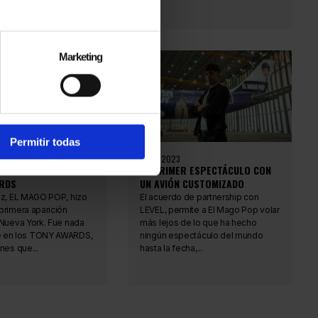
Marketing
Permitir todas
01.06.2023
ÍAZ ASISTE A LOS
EL PRIMER ESPECTÁCULO CON
RDS
UN AVIÓN CUSTOMIZADO
az, EL MAGO POP, hizo
El acuerdo de partnership con
primera aparición
LEVEL, permite a El Mago Pop volar
 Nueva York. Fue nada
más lejos de lo que ha hecho
 en los TONY AWARDS,
ningún espectáculo del mundo
nes que...
hasta la fecha,...