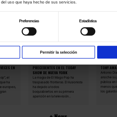
r del uso que haya hecho de sus servicios.
Sitges, en su 57ª...
Preferencias
Estadística
Permitir la selección
31.07.2023
11.06.2023
Y QUE SE
IMPRESIONANTE TRUCO SIN
ANTONIO D
VECES EN
PRECEDENTES EN EL TODAY
TONY AWA
SHOW DE NUEVA YORK
Antonio Dí
anoche su 
op", el
La magia de El Mago Pop ha
pública en
 que ha
traspasado fronteras. El ilusionista
menos que
te europeo,
ha dejado a todos
los galardo
 gran
boquiabiertos en su primera
aparición en la televisión...
+ News