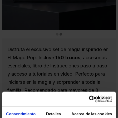
Diapositiva 2 de 2
Disfruta el exclusivo set de magia inspirado en
El Mago Pop. Incluye
150 trucos
, accesorios
esenciales, libro de instrucciones paso a paso
y acceso a tutoriales en video. Perfecto para
iniciarse en la magia y sorprender a toda la
familia. Recomendado para mayores de 8
años.
Consentimiento
Detalles
Acerca de las cookies