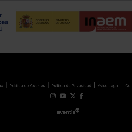
|
|
|
|
ap
Política de Cookies
Política de Privacidad
Aviso Legal
Con
Link a instagram
Link a youtube
Link a twitter
Link a facebook