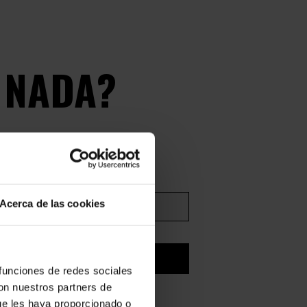
 NADA?
Acerca de las cookies
SUSCRIBIRSE
 funciones de redes sociales
con nuestros partners de
pto los
términos legales y la política de
dad
ue les haya proporcionado o