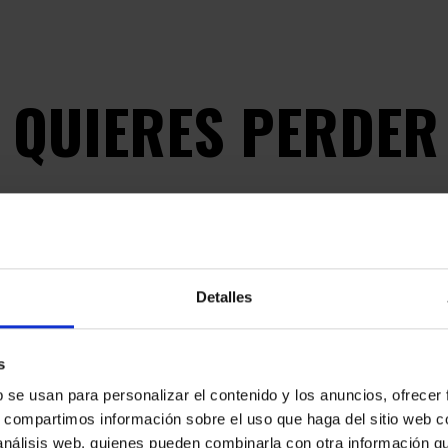
E QUIERES PERDER
APÚNTATE A LA NEWSLETTER
Detalles
s
b se usan para personalizar el contenido y los anuncios, ofrecer
s, compartimos información sobre el uso que haga del sitio web 
Ace
privaci
 análisis web, quienes pueden combinarla con otra información q