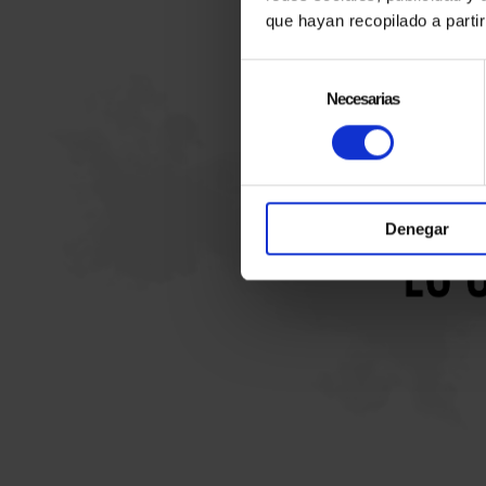
que hayan recopilado a parti
Selección
de
Necesarias
consentimiento
Denegar