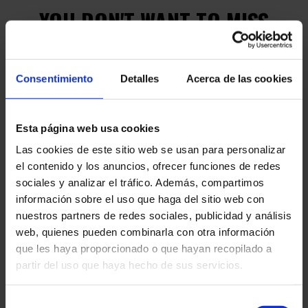
YOU DON'T WANT TO MISS
OUT ON ANYTHING?
SUBSCRIBE TO OUR NEWSLETTERS!
Consentimiento
Detalles
Acerca de las cookies
Esta página web usa cookies
Las cookies de este sitio web se usan para personalizar
el contenido y los anuncios, ofrecer funciones de redes
sociales y analizar el tráfico. Además, compartimos
información sobre el uso que haga del sitio web con
nuestros partners de redes sociales, publicidad y análisis
web, quienes pueden combinarla con otra información
que les haya proporcionado o que hayan recopilado a
partir del uso que haya hecho de sus servicios.
Selección