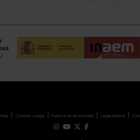
|
|
|
|
emap
Cookies usage
Política de privacidad
Legal Notice
Con
Link to instagram
Link to youtube
Link to twitter
Link to facebook