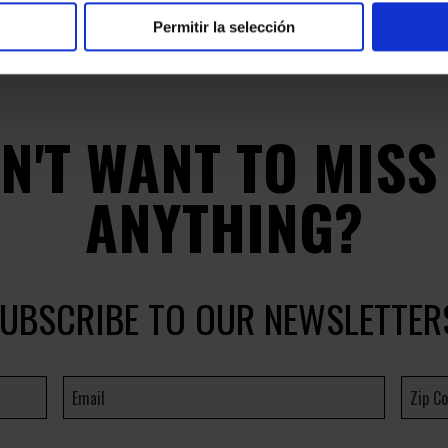
Permitir la selección
N'T WANT TO MISS
ANYTHING?
UBSCRIBE TO OUR NEWSLETTER