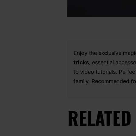
Diapositiva 2 de 2
Enjoy the exclusive magi
tricks
, essential access
to video tutorials. Perfe
family. Recommended for
RELATED