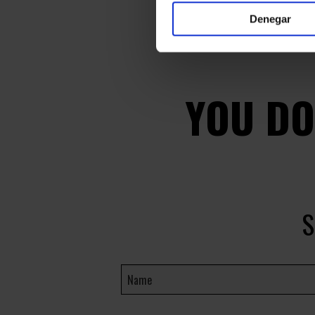
Denegar
YOU DO
S