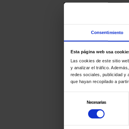
Consentimiento
Esta página web usa cookie
Las cookies de este sitio we
y analizar el tráfico. Ademá
MAGIC GAME
redes sociales, publicidad y
BY EL MAGO
que hayan recopilado a parti
POP
Selección
MAGIC SET WITH
de
Necesarias
150 TRICKS
consentimiento
41.80€