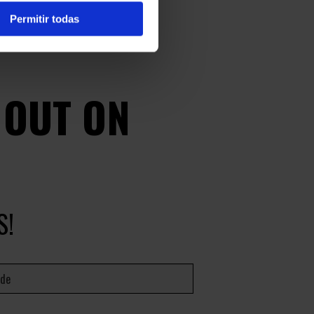
Permitir todas
 OUT ON
S!