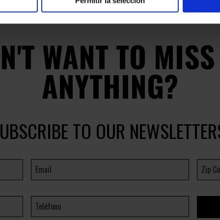
Permitir la selección
N'T WANT TO MISS
ANYTHING?
UBSCRIBE TO OUR NEWSLETTER