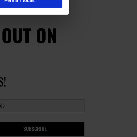
Permitir todas
 OUT ON
S!
SUBSCRIBE