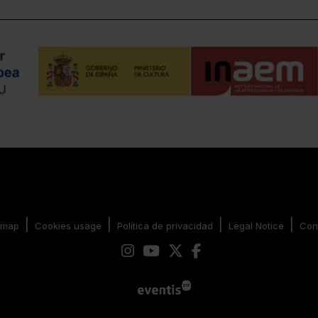
|
|
|
|
emap
Cookies usage
Política de privacidad
Legal Notice
Con
Link to instagram
Link to youtube
Link to twitter
Link to facebook