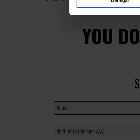
Denegar
YOU DO
S